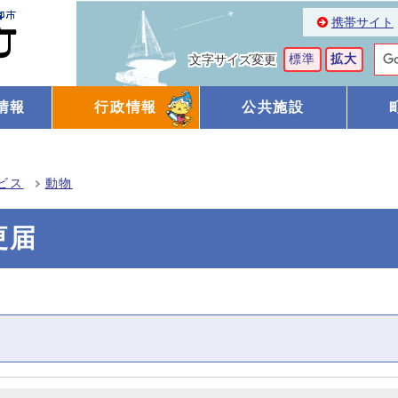
携帯サイト
標準
拡大
文字サイズ変更
情報
行政情報
公共施設
ビス
動物
更届