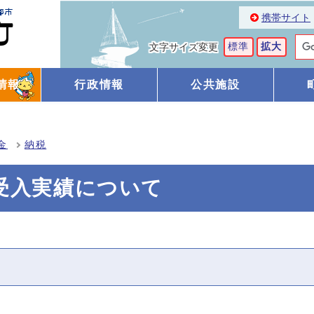
携帯サイト
標準
拡大
文字サイズ変更
情報
行政情報
公共施設
金
納税
受入実績について