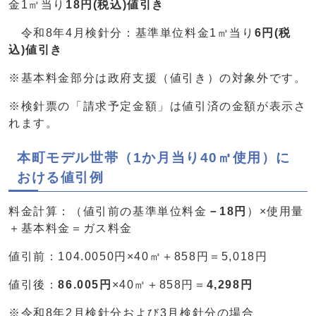
金1㎥当り
18
円(税込)値引き
令和8年4月検針分：基準単位料金1㎥当り
6
円(税
込)値引き
※基本料金部分は政府支援（値引き）の対象外です。
※検針票の「請求予定金額」は値引済の金額が表示さ
れます。
本町モデル世帯（1か月当り40㎥使用）に
おける値引例
料金計算：（値引前の基準単位料金
－18円
）×使用量
＋基本料金＝ガス料金
値引前：104.0050円×40㎥＋858円＝5,018円
値引後：
86.005円
×40㎥＋858円＝
4,298円
※令和8年2月検針分および3月検針分の場合