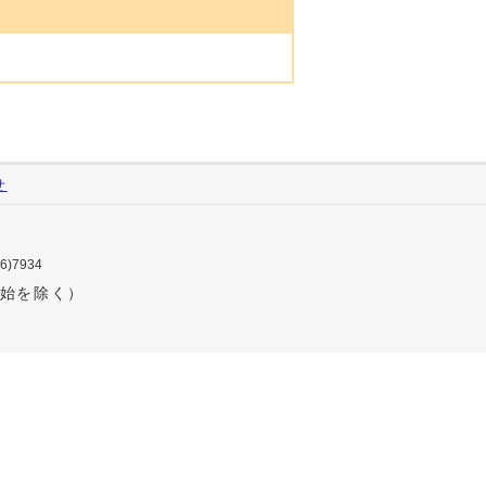
せ
76)7934
年始を除く）