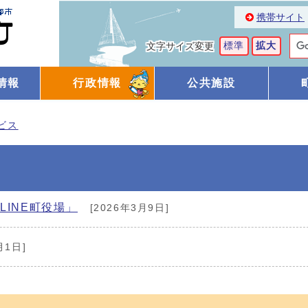
携帯サイト
標準
拡大
文字サイズ変更
情報
行政情報
公共施設
ビス
LINE町役場」
[2026年3月9日]
月1日]