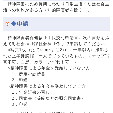
精神障害のため長期にわたり日常生活または社会生
活への制約がある方（知的障害者を除く）。
◆申請
精神障害者保健福祉手帳交付申請書に次の書類を添
えて町社会福祉課社会福祉係まで申請してください。
○写真1枚（たて4cm×よこ3cm、一年以内に撮影さ
れた上半身脱帽、一人で写っているもの。スナップ写
真不可。白黒、カラーいずれも可。）
○精神障害による年金を受給していない方
1．所定の診断書
2．印鑑
○精神障害による年金を受給している方
1．年金証書の写し
2．同意書（等級などの照会同意書）
3．印鑑