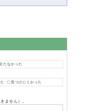
立たなかった
った
見つけにくかった
できません）。