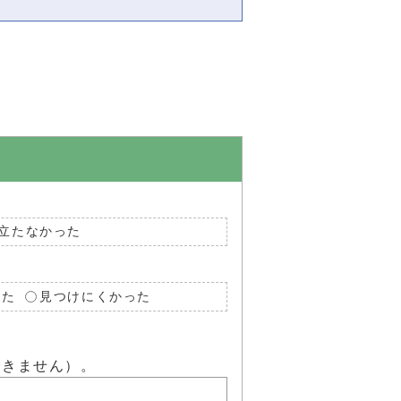
立たなかった
った
見つけにくかった
できません）。