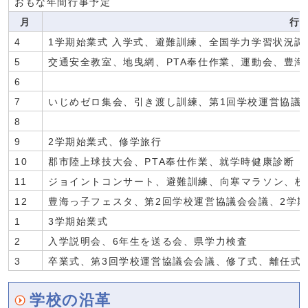
おもな年間行事予定
月
行
4
1学期始業式 入学式、避難訓練、全国学力学習状況調
5
交通安全教室、地曳網、PTA奉仕作業、運動会、豊海
6
7
いじめゼロ集会、引き渡し訓練、第1回学校運営協議
8
9
2学期始業式、修学旅行
10
郡市陸上球技大会、PTA奉仕作業、就学時健康診断
11
ジョイントコンサート、避難訓練、向寒マラソン、校
12
豊海っ子フェスタ、第2回学校運営協議会会議、2学
1
3学期始業式
2
入学説明会、6年生を送る会、県学力検査
3
卒業式、第3回学校運営協議会会議、修了式、離任式
学校の沿革