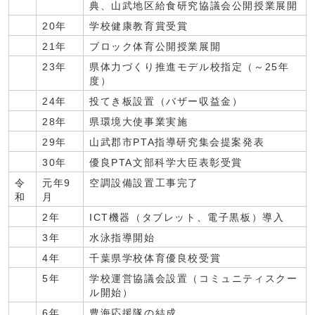
典、山武地区給食研究協議会公開授業展開
20年
学校健康教育賞受賞
21年
ブロック体育公開授業展開
23年
県体力づくり推進モデル校指定（～25年
度）
24年
投てき板設置（バザー収益金）
28年
県環境大使事業実施
29年
山武郡市PTA指導研究集会提案発表
30年
優良PTA文部科学大臣表彰受賞
令
元年9
空調設備設置工事完了
和
月
2年
ICT機器（タブレット、電子黒板）導入
3年
水泳指導開始
4年
千葉県学校体育優良校受賞
5年
学校運営協議会設置（コミュニティスクー
ル開始）
6年
豊海応援隊の結成