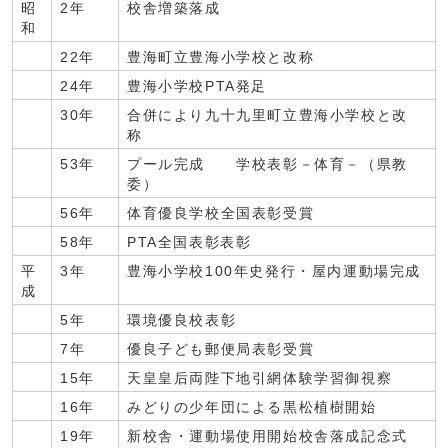
昭
2年
校舎増築落成
和
22年
豊海町立豊海小学校と改称
24年
豊海小学校PTA発足
30年
合併により九十九里町立豊海小学校と改
称
53年
プール完成 学校表彰－体育－（県教
委）
56年
体育優良学校全国表彰受賞
58年
PTA全国表彰表彰
平
3年
豊海小学校100年史発行・屋内運動場完成
成
5年
環境優良校表彰
7年
優良子ども郵便局表彰受賞
15年
天皇皇后両陛下地引網体験学習御視察
16年
みどりの少年団による黒松植樹開始
19年
新校舎・運動場使用開始校舎落成記念式