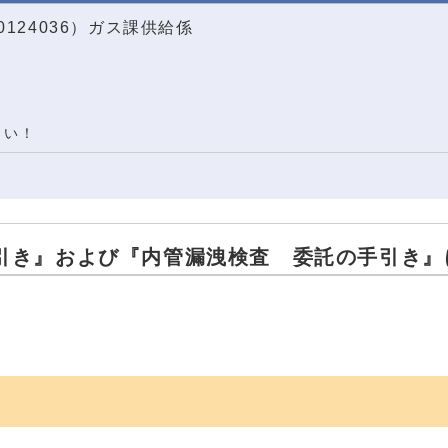
0124036）ガス課供給係
さい！
引き』および『内管漏洩検査 委託の手引き』