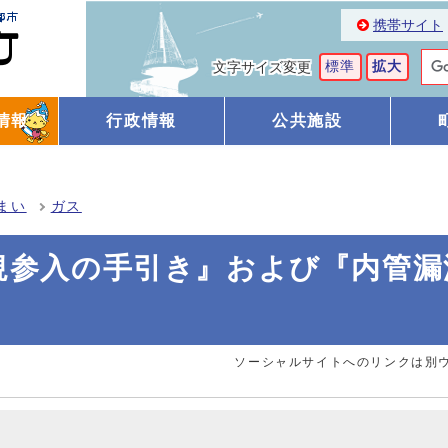
携帯サイト
標準
拡大
文字サイズ変更
情報
行政情報
公共施設
まい
ガス
規参入の手引き』および『内管漏
ソーシャルサイトへのリンクは別