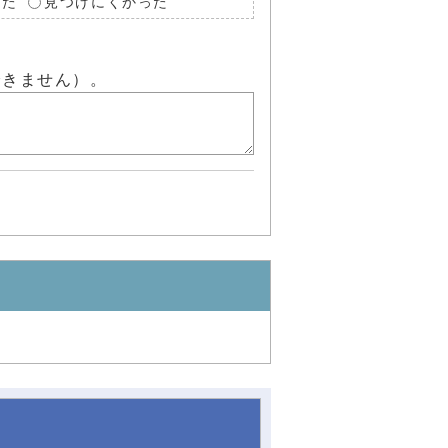
った
見つけにくかった
できません）。