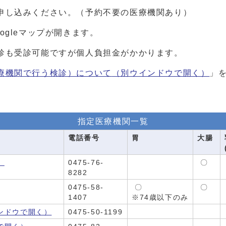
申し込みください。（予約不要の医療機関あり）
ogleマップが開きます。
診も受診可能ですが個人負担金がかかります。
療機関で行う検診）について
（別ウインドウで開く）
」
指定医療機関一覧
電話番号
胃
大腸
）
0475-76-
〇
8282
0475-58-
〇
〇
1407
※74歳以下のみ
ンドウで開く）
0475-50-1199