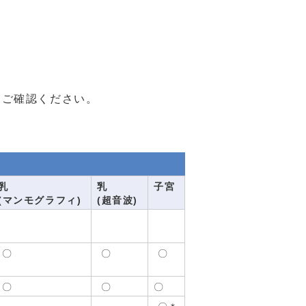
をご確認ください。
乳
乳
子宮
(マンモグラフィ)
(超音波)
〇
〇
〇
〇
〇
〇