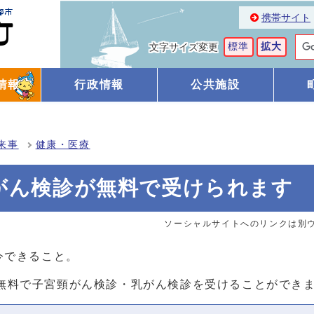
携帯サイト
標準
拡大
文字サイズ変更
情報
行政情報
公共施設
来事
健康・医療
がん検診が無料で受けられます
ソーシャルサイトへのリンクは別
今できること。
無料で子宮頸がん検診・乳がん検診を受けることができ