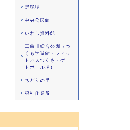
野球場
中央公民館
いわし資料館
真亀川総合公園（つ
くも学遊館・フィッ
トネスつくも・ゲー
トボール場）
ちどりの里
福祉作業所