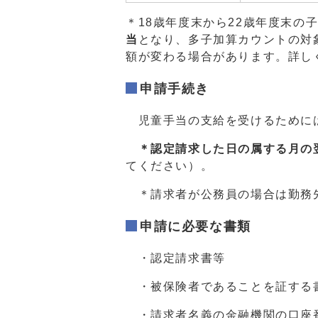
＊18歳年度末から22歳年度末
当
となり、多子加算カウントの対
額が変わる場合があります。詳し
申請手続き
児童手当の支給を受けるためには
＊認定請求した日の属する月の
てください）。
＊請求者が公務員の場合は勤務
申請に必要な書類
・認定請求書等
・被保険者であることを証する書
・請求者名義の金融機関の口座