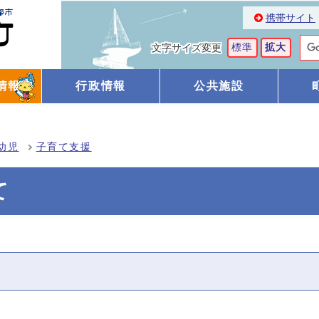
携帯サイト
標準
拡大
文字サイズ変更
情報
行政情報
公共施設
幼児
子育て支援
て