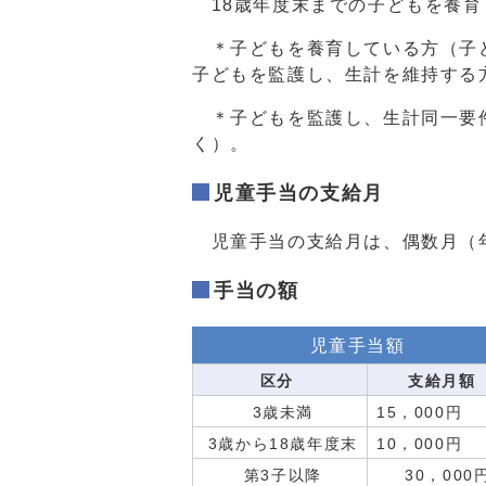
18歳年度末までの子どもを養育
＊子どもを養育している方（子ど
子どもを監護し、生計を維持する
＊子どもを監護し、生計同一要件
く）。
児童手当の支給月
児童手当の支給月は、偶数月（
手当の額
児童手当額
区分
支給月額
3歳未満
15，00
3歳から18歳年度末
10，00
第3子以降
30，000