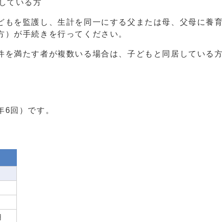
している方
もを監護し、生計を同一にする父または母、父母に養育
方）が手続きを行ってください。
を満たす者が複数いる場合は、子どもと同居している方
年6回）です。
0円
0円
円