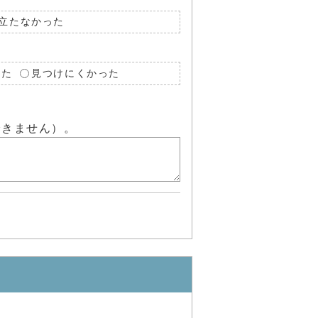
立たなかった
った
見つけにくかった
できません）。