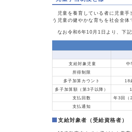
児童を養育している者に児童手当
う児童の健やかな育ちを社会全体
なお令和6年10月1日より、下
支給対象児童
中
所得制限
多子加算カウント
1
多子加算額（第3子以降）
支払回数
年3回（
支払通知
支給対象者（受給資格者）