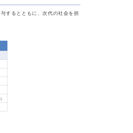
与するとともに、次代の社会を担
月）