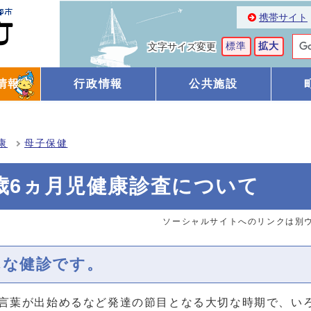
携帯サイト
標準
拡大
文字サイズ変更
情報
行政情報
公共施設
康
母子保健
歳6ヵ月児健康診査について
ソーシャルサイトへのリンクは別
んな健診です。
言葉が出始めるなど発達の節目となる大切な時期で、い