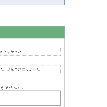
立たなかった
った
見つけにくかった
できません）。