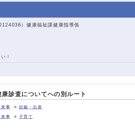
0124036）健康福祉課健康指導係
さい！
健康診査についてへの別ルート
出来事
妊娠・出産
出来事
子育て