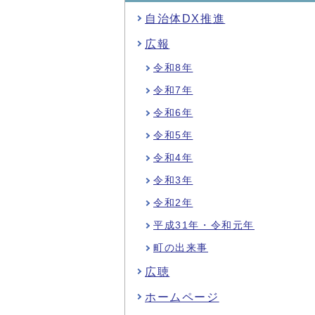
自治体DX推進
広報
令和8年
令和7年
令和6年
令和5年
令和4年
令和3年
令和2年
平成31年・令和元年
町の出来事
広聴
ホームページ