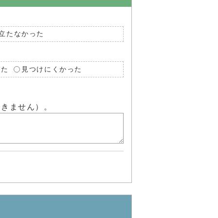
立たなかった
った
見つけにくかった
できません）。