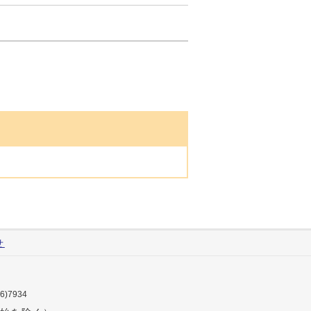
せ
76)7934