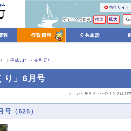
携帯サイト
標準
拡大
文字サイズ変更
情報
行政情報
公共施設
り
平成31年・令和元年
くり」6月号
ソーシャルサイトへのリンクは別
号（626）