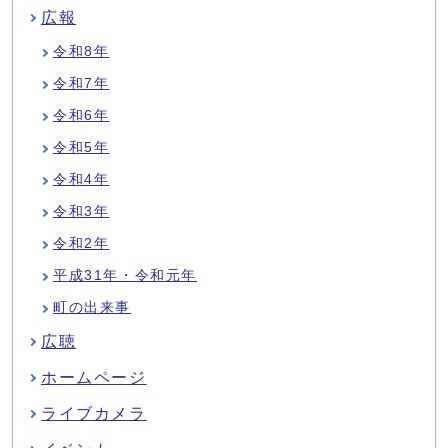
広報
令和8年
令和7年
令和6年
令和5年
令和4年
令和3年
令和2年
平成31年・令和元年
町の出来事
広聴
ホームページ
ライブカメラ