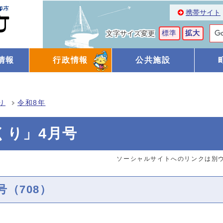
携帯サイト
標準
拡大
文字サイズ変更
情報
行政情報
公共施設
り
令和8年
くり」4月号
ソーシャルサイトへのリンクは別
（708）