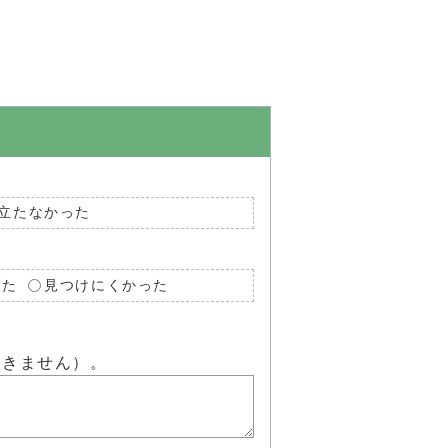
立たなかった
った
見つけにくかった
できません）。