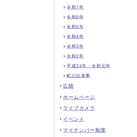
令和7年
令和6年
令和5年
令和4年
令和3年
令和2年
平成31年・令和元年
町の出来事
広聴
ホームページ
ライブカメラ
イベント
マイナンバー制度