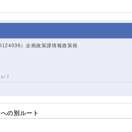
0124036）企画政策課情報政策係
さい！
号への別ルート