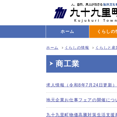
ホーム
くらしの
ホーム
くらしの情報
くらしと産
商工業
求人情報（令和8年7月24日更新
地元企業お仕事フェアの開催につ
九十九里町物価高騰対策生活支援