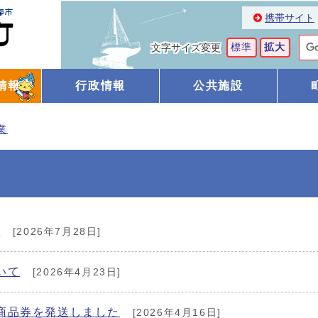
携帯サイト
標準
拡大
文字サイズ変更
情報
行政情報
公共施設
業
）
[2026年7月28日]
いて
[2026年4月23日]
商品券を発送しました
[2026年4月16日]