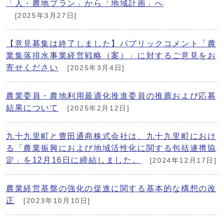
「人・農地プラン」から「地域計画」へ
[2025年3月27日]
【意見募集は終了しました】パブリックコメント「農
業集落排水事業経営戦略（案）」に対するご意見をお
寄せください
[2025年3月4日]
農業委員・農地利用最適化推進委員の推薦および応募
結果について
[2025年2月12日]
九十九里町と豊田通商株式会社は、九十九里町におけ
る「農業振興におよび地域活性化に関する包括連携協
定」を12月16日に締結しました。
[2024年12月17日]
農業経営基盤の強化の促進に関する基本的な構想の改
正
[2023年10月10日]